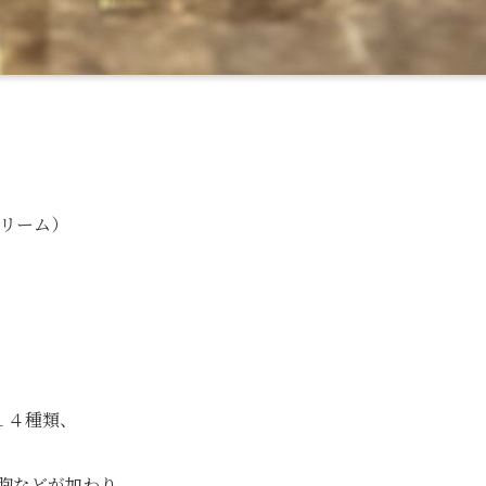
クリーム）
１４種類、
胞などが加わり