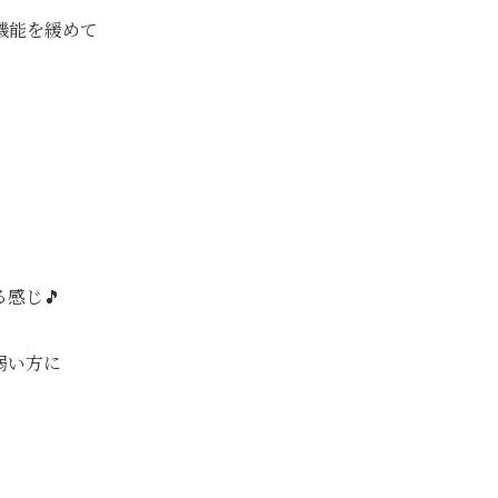
機能を緩めて
感じ🎵
弱い方に