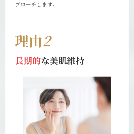
プローチします。
理由
2
長期的
な美肌維持